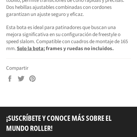
tobillo, permite transiciones de cono rápidas y precisas.
Dos hebillas ajustables combinadas con cordones
garantizan un ajuste seguro y eficaz.
Esta bota es ideal para patinadores que buscan una
mejora significativa en su configuración de freestyle o
speed slalom. Compatible con cuadros de montaje de 165
mm.
Solo la bota
; frames y ruedas no incluidos.
Compartir
Compartir
Tuitear
Pinear
en
en
en
Facebook
Twitter
Pinterest
¡SUSCRÍBETE Y CONOCE MÁS SOBRE EL
MUNDO ROLLER!