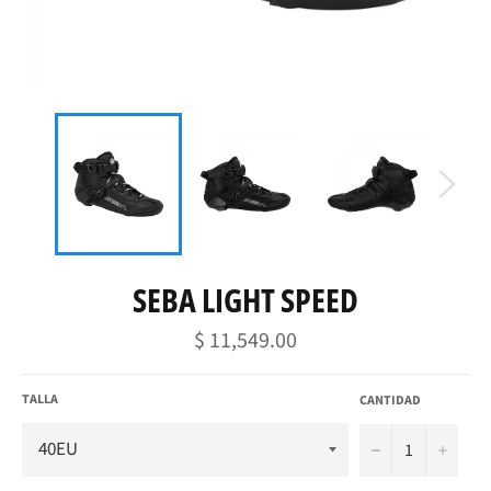
SEBA LIGHT SPEED
Precio
$ 11,549.00
habitual
TALLA
CANTIDAD
−
+