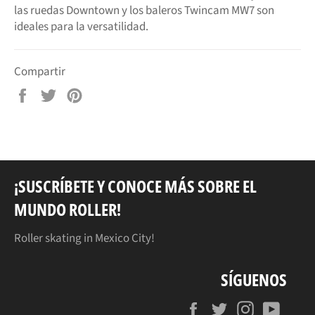
las ruedas Downtown y los baleros Twincam MW7 son
ideales para la versatilidad.
Compartir
Compartir
Tuitear
Pinear
en
en
en
Facebook
Twitter
Pinterest
¡SUSCRÍBETE Y CONOCE MÁS SOBRE EL
MUNDO ROLLER!
Roller skating in Mexico City!
SÍGUENOS
Facebook
Twitter
Instagram
YouT