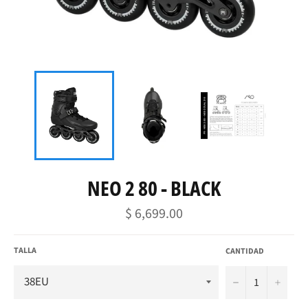
NEO 2 80 - BLACK
Precio
$ 6,699.00
habitual
TALLA
CANTIDAD
−
+