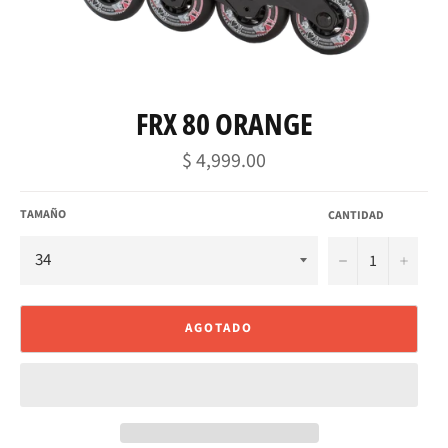
FRX 80 ORANGE
Precio
$ 4,999.00
habitual
TAMAÑO
CANTIDAD
−
+
AGOTADO