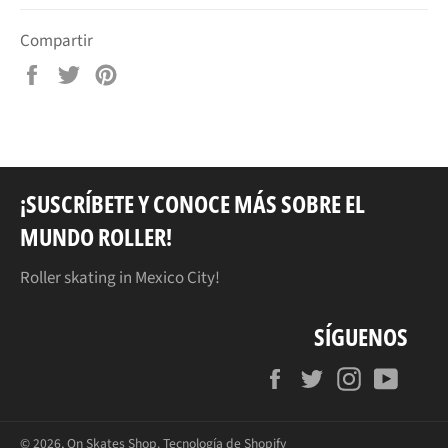
Compartir
Compartir
Tuitear
Pinear
en
en
en
Facebook
Twitter
Pinterest
¡SUSCRÍBETE Y CONOCE MÁS SOBRE EL
MUNDO ROLLER!
Roller skating in Mexico City!
SÍGUENOS
Facebook
Twitter
Instagram
YouT
© 2026,
On Skates Shop
.
Tecnología de Shopify