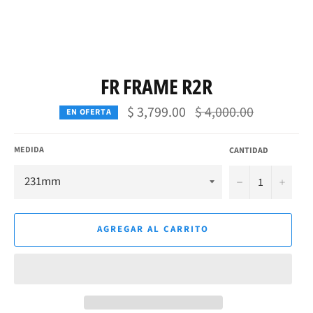
FR FRAME R2R
Precio
$ 3,799.00
$ 4,000.00
EN OFERTA
habitual
MEDIDA
CANTIDAD
−
+
AGREGAR AL CARRITO